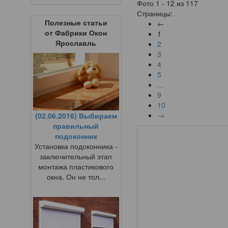
Фото 1 - 12 из 117
Страницы:
Полезные статьи
←
от Фабрики Окон
1
Ярославль
2
3
4
5
...
9
10
→
(02.06.2016) Выбираем
правильный
подоконник
Установка подоконника -
заключительный этап
монтажа пластикового
окна. Он не тол...