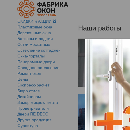
СКИДКИ и АКЦИИ
Наши работы
Пластиковые окна
Деревянные окна
Балконы и лоджии
Сетки москитные
Остекление коттеджей
Окна-порталы
Панорамные двери
Фасадное остекление
Ремонт окон
Цены
Экспресс-расчет
Бюро стиля
Дизайнерам
Замер микроклимата
Проветриватели
Двери RE DECO
Другая продукция
Фурнитура