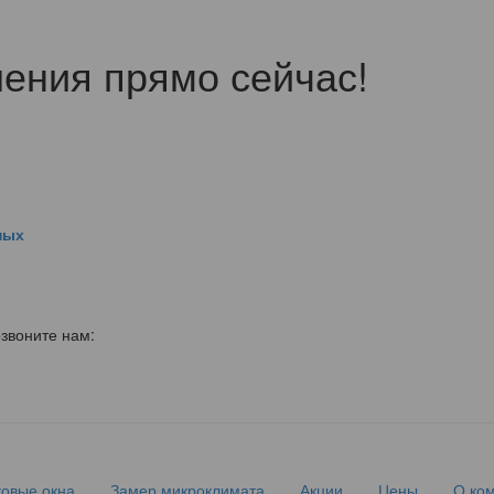
ления прямо сейчас!
ных
озвоните нам:
ковые окна
Замер микроклимата
Акции
Цены
О ко