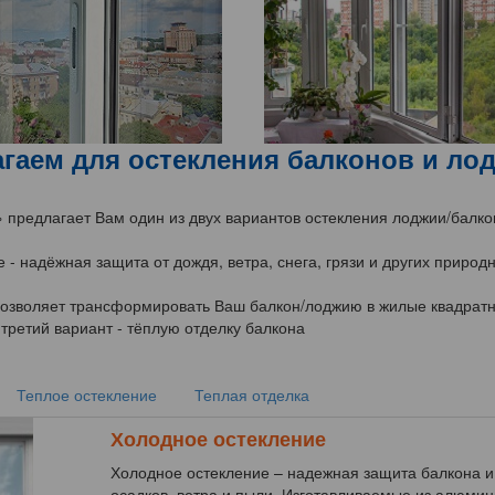
гаем для остекления балконов и ло
 предлагает Вам один из двух вариантов остекления лоджии/балко
 - надёжная защита от дождя, ветра, снега, грязи и других природ
позволяет трансформировать Ваш балкон/лоджию в жилые квадрат
третий вариант - тёплую отделку балкона
Теплое остекление
Теплая отделка
Холодное остекление
Холодное остекление – надежная защита балкона и
осадков, ветра и пыли. Изготавливаемые из алюмин