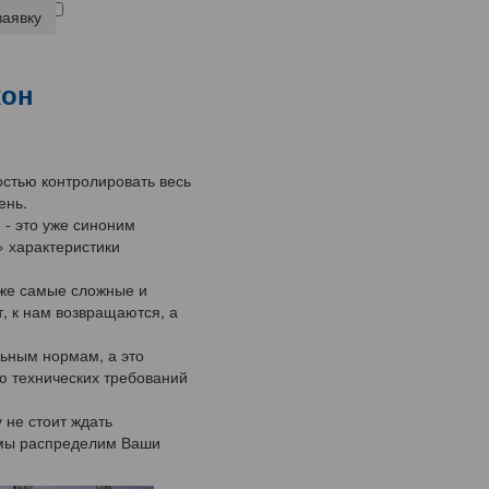
заявку
кон
остью контролировать весь
ень.
 - это уже синоним
» характеристики
аже самые сложные и
, к нам возвращаются, а
льным нормам, а это
ю технических требований
 не стоит ждать
а мы распределим Ваши