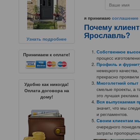
я принимаю
соглашение 
Почему клиен
Ярославль?
Узнать подробнее
Собственное высо
Принимаем к оплате!
процесс изготовлени
Профиль и фурниту
немецкого качества,
прекрасно проявили 
Многолетний опыт 
Удобно как никогда!
смелые проекты, а т
Оплата договора на
это лучшая реклама 
дому!
Вся выпускаемая п
значит, что мы сле
и регламентов.
Своим клиентам мы
очередного понедель
затраты пропорцион