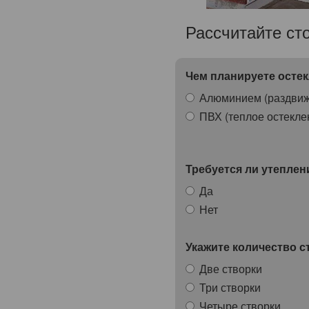
Рассчитайте ст
Чем планируете осте
Алюминием (раздвиж
ПВХ (теплое остекле
Требуется ли утеплен
Да
Нет
Укажите количество ст
Две створки
Три створки
Четыре створки