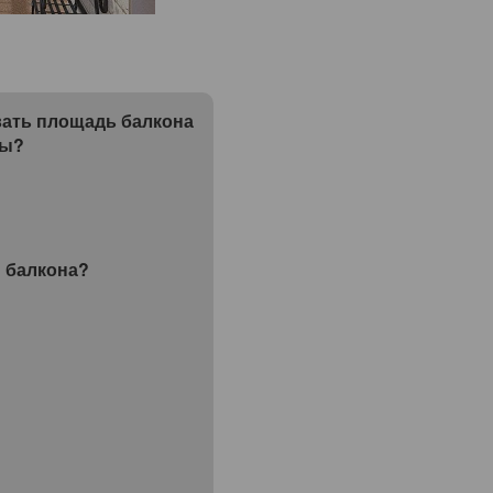
вать площадь балкона
ры?
 балкона?