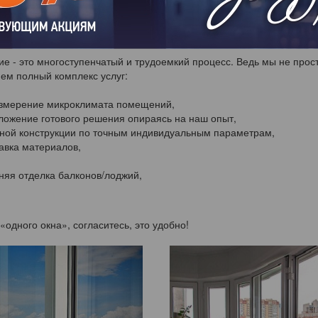
ль»
сделала свои первые шаги в 2008г. Сегодня наша компания з
ения балконов и лоджий.
ние - это многоступенчатый и трудоемкий процесс. Ведь мы не про
яем полный комплекс услуг:
измерение микроклимата помещений,
ложение готового решения опираясь на наш опыт,
нной конструкции по точным индивидуальным параметрам,
тавка материалов,
няя отделка балконов/лоджий,
«одного окна», согласитесь, это удобно!