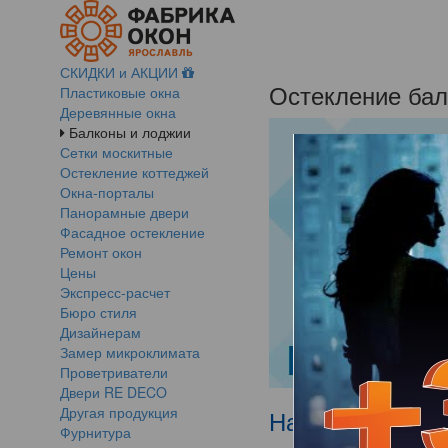
СКИДКИ и АКЦИИ
Остекление бал
Пластиковые окна
Деревянные окна
Балконы и лоджии
Сетки москитные
Остекление коттеджей
Окна-порталы
Панорамные двери
Фасадное остекление
Ремонт окон
Цены
Экспресс-расчет
Бюро стиля
Дизайнерам
Замер микроклимата
Проветриватели
Двери RE DECO
Другая продукция
Настало время 
Фурнитура