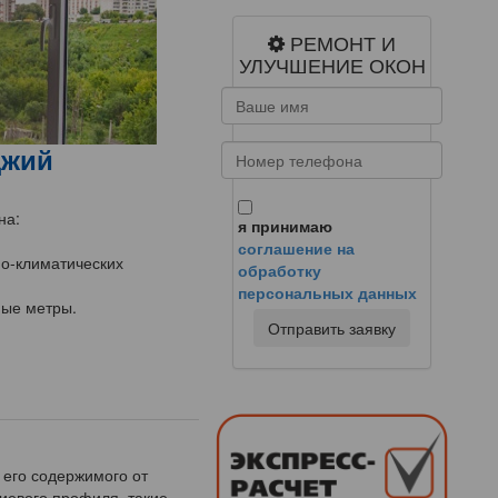
РЕМОНТ И
УЛУЧШЕНИЕ ОКОН
джий
на:
я принимаю
соглашение на
но-климатических
обработку
персональных данных
ные метры.
Отправить заявку
 его содержимого от
иевого профиля, такие