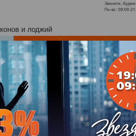
Звоните, будем
Пн-вс: 09:00-21
конов и лоджий
утеплять свой дом! Создайте уют на св