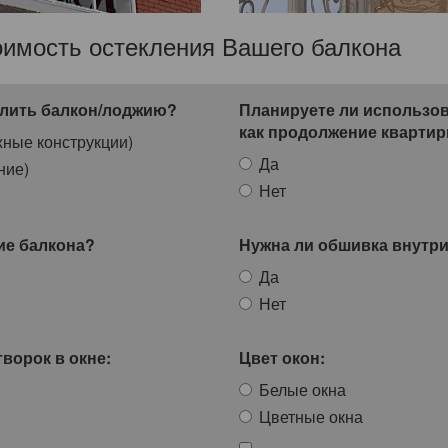
оимость остекления Вашего балкона
клить балкон/лоджию?
Планируете ли использо
как продолжение кварти
ные конструкции)
Да
ние)
Нет
ие балкона?
Нужна ли обшивка внутри
Да
Нет
ворок в окне:
Цвет окон:
Белые окна
Цветные окна