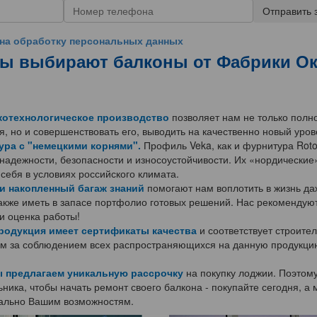
Отправить 
на обработку персональных данных
ты выбирают балконы от Фабрики О
котехнологическое производство
позволяет нам не только полн
я, но и совершенствовать его, выводить на качественно новый уров
ра с "немецкими корнями".
Профиль Veka, как и фурнитура Roto
 надежности, безопасности и износоустойчивости. Их «нордические
себя в условиях российского климата.
и накопленный багаж знаний
помогают нам воплотить в жизнь д
акже иметь в запасе портфолио готовых решений. Нас рекомендуют
и оценка работы!
родукция имеет сертификаты качества
и соответствует строите
дим за соблюдением всех распространяющихся на данную продукци
 предлагаем уникальную рассрочку
на покупку лоджии. Поэтому
ника, чтобы начать ремонт своего балкона - покупайте сегодня, 
ально Вашим возможностям.