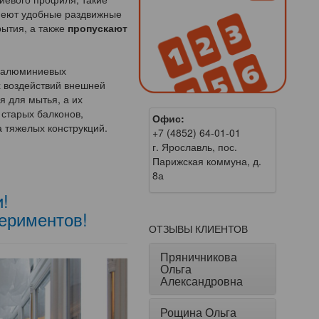
меют удобные раздвижные
рытия, а также
пропускают
ь алюминиевых
х воздействий внешней
я для мытья, а их
старых балконов,
Офис:
 тяжелых конструкций.
+7 (4852) 64-01-01
г. Ярославль, пос.
Парижская коммуна, д.
8а
и!
ериментов!
ОТЗЫВЫ КЛИЕНТОВ
Пряничникова
Ольга
Александровна
Рощина Ольга