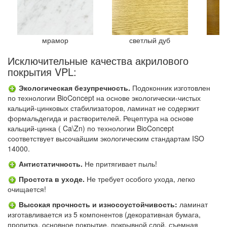
мрамор
светлый дуб
Исключительные качества акрилового
покрытия VPL:
Экологическая безупречность.
Подоконник изготовлен
по технологии BioConcept на основе экологически-чистых
кальций-цинковых стабилизаторов, ламинат не содержит
формальдегида и растворителей. Рецептура на основе
кальций-цинка ( Ca\Zn) по технологии BioConcept
соответствует высочайшим экологическим стандартам ISO
14000.
Антистатичность.
Не притягивает пыль!
Простота в уходе.
Не требует особого ухода, легко
очищается!
Высокая прочность и износоустойчивость:
ламинат
изготавливается из 5 компонентов (декоративная бумага,
пропитка, основное покрытие, покрывной слой, съемная