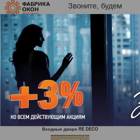
Звоните, будем
+7 (920)
рады!
129-94-15
Пн-вс: 09:00-21:00
Пластиковые окна в Ярославле от Фабрики
окон.
Отзыв
Кудрявцева Мария Николаевна, договор № 4004
Всё хорошо.
К списку отзывов
Входные двери RE DECO