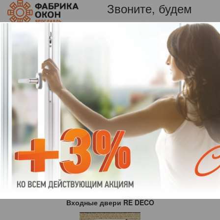
Звоните, будем
+7 (920)
рады!
129-94-15
Пн-вс: 09:00-21:00
Пластиковые окна в Ярославле от Фабрики
окон.
Отзыв
Петрова Галина Викторовна, договор № 3577
Мне понравилось всё. Очень всё красиво. Спасибо за работу.
К списку отзывов
Входные двери RE DECO