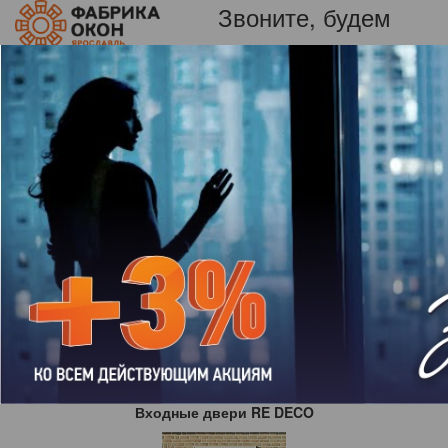
Звоните, будем
+7 (920)
рады!
129-94-15
Пн-вс: 09:00-21:00
Пластиковые окна в Ярославле от Фабрики
окон.
Отзыв
Багров Дмитрий Федорович, договор № 3341
Все нормально
К списку отзывов
Входные двери RE DECO